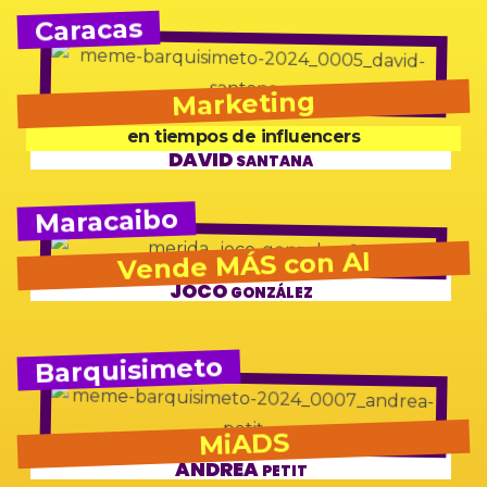
Caracas
Marketing
en tiempos de influencers
DAVID
SANTANA
Maracaibo
Vende MÁS con AI
JOCO
GONZÁLEZ
Barquisimeto
MiADS
ANDREA
PETIT