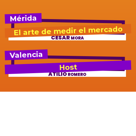
Mérida
El arte de medir el mercado
CÉSAR
MORA
Valencia
Host
ATILIO
ROMERO