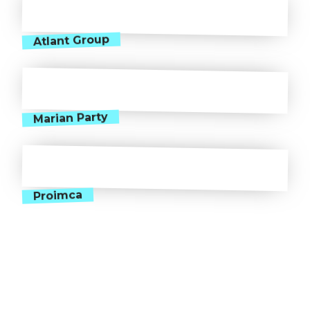
Atlant Group
Marian Party
Proimca