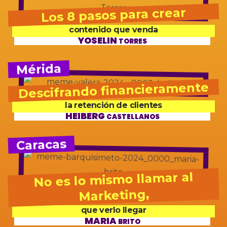
Los 8 pasos para crear
contenido que venda
YOSELIN
TORRES
Mérida
Descifrando financieramente
la retención de clientes
HEIBERG
CASTELLANOS
Caracas
No es lo mismo llamar al
Marketing,
que verlo llegar
MARÍA
BRITO