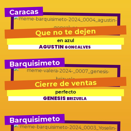
Caracas
Que no te dejen
en azul
AGUSTÍN
GONCALVES
Barquisimeto
Cierre de ventas
perfecto
GÉNESIS
BRIZUELA
Barquisimeto