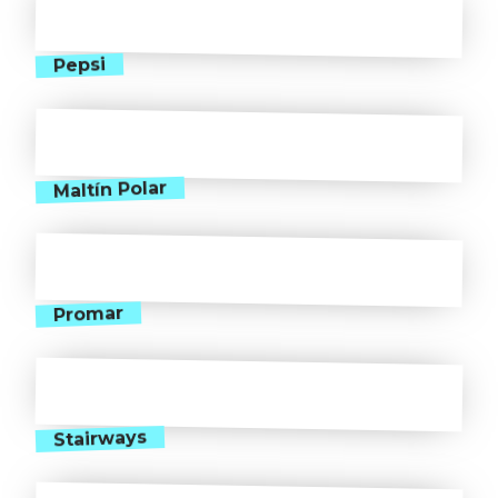
Pepsi
Maltín Polar
Promar
Stairways