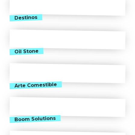
Destinos
Oil Stone
Arte Comestible
Boom Solutions